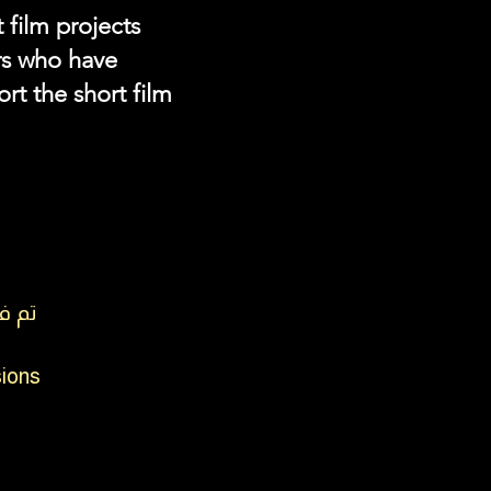
 film projects
rs who have
rt the short film
تم فتح
sions